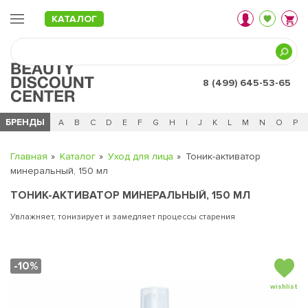
КАТАЛОГ
8 (499) 645-53-65
БРЕНДЫ
Ц
Ч
0 - 9
A
B
C
D
E
F
G
H
I
J
K
L
M
N
O
P
Главная
Каталог
Уход для лица
Тоник-активатор
минеральный, 150 мл
ТОНИК-АКТИВАТОР МИНЕРАЛЬНЫЙ, 150 МЛ
Увлажняет, тонизирует и замедляет процессы старения
-10%
wishlist