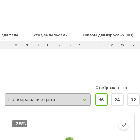
 для тела
Уход за волосами
Товары для взрослых (18+)
L
M
N
O
P
Q
R
S
T
U
V
W
Y
Отображать по:
16
24
32
-25%