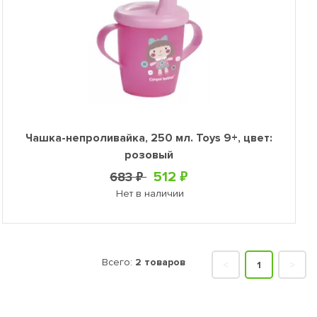
Чашка-непроливайка, 250 мл. Toys 9+, цвет:
розовый
512 ₽
683 ₽
Нет в наличии
Всего:
2 товаров
<
1
>