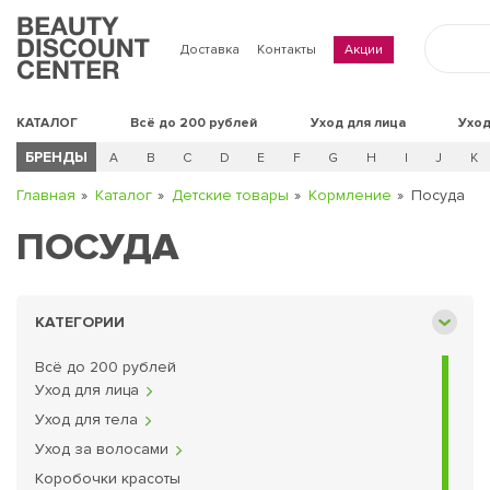
Доставка
Контакты
Акции
КАТАЛОГ
Всё до 200 рублей
Уход для лица
Уход
БРЕНДЫ
A
B
C
D
E
F
G
H
I
J
K
Главная
Каталог
Детские товары
Кормление
Посуда
ПОСУДА
КАТЕГОРИИ
Всё до 200 рублей
Уход для лица
Уход для тела
Кремы для лица
Уход за волосами
Маски для лица
Коробочки красоты
Для губ