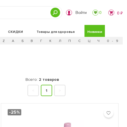
Войти
0
0 ₽
СКИДКИ
Товары для здоровья
Новинки
Z
А
Б
В
Г
К
Л
П
С
Ц
Ч
0 - 9
Всего:
2 товаров
<
1
>
-25%