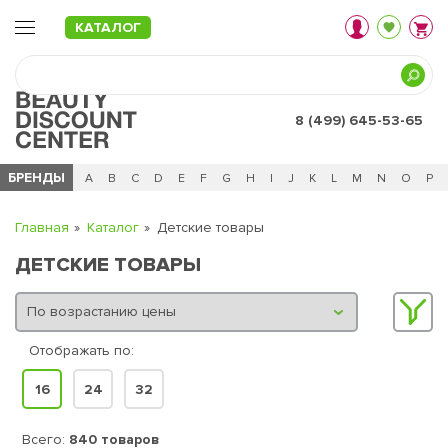
КАТАЛОГ
8 (499) 645-53-65
БРЕНДЫ
Ц
Ч
0 - 9
A
B
C
D
E
F
G
H
I
J
K
L
M
N
O
P
Главная
Каталог
Детские товары
ДЕТСКИЕ ТОВАРЫ
Отображать по:
16
24
32
Всего:
840 товаров