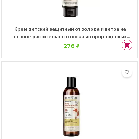
Крем детский защитный от холода и ветра на
основе растительного воска из пророщенных
зерен ячменя, 75 мл
276 ₽