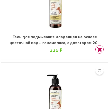
Гель для подмывания младенцев на основе
цветочной воды гамамелиса, с дозатором 200
мл
336 ₽