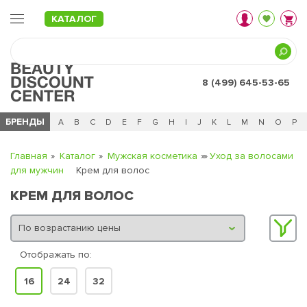
КАТАЛОГ
8 (499) 645-53-65
БРЕНДЫ
Ц
Ч
0 - 9
A
B
C
D
E
F
G
H
I
J
K
L
M
N
O
P
Главная
Каталог
Мужская косметика
Уход за волосами
для мужчин
Крем для волос
КРЕМ ДЛЯ ВОЛОС
Отображать по:
16
24
32