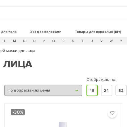
 для тела
Уход за волосами
Товары для взрослых (18+)
L
M
N
O
P
Q
R
S
T
U
V
W
Y
ей маски для лица
 ЛИЦА
Отображать по:
16
24
32
-30%