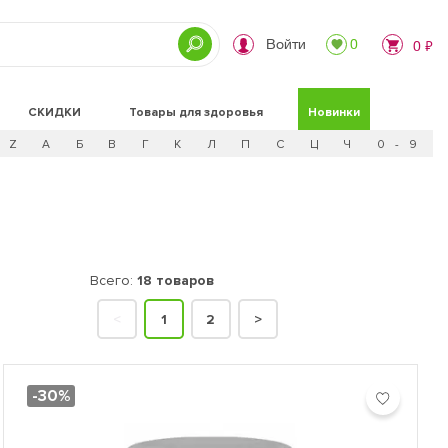
Войти
0
0 ₽
СКИДКИ
Товары для здоровья
Новинки
Z
А
Б
В
Г
К
Л
П
С
Ц
Ч
0 - 9
Всего:
18 товаров
<
1
2
>
-30%