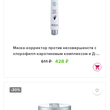
Маска-корректор против несовершенств с
хлорофилл-каротиновым комплексом и Д-
пантенолом (3%) Blemish Correction Mask, 100
428 ₽
611 ₽
мл
-30%