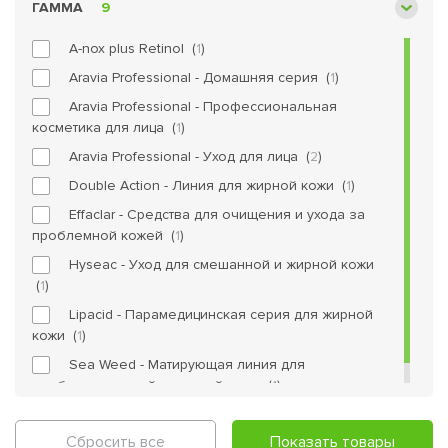
ГАММА
9
Товары для здоровья
Уход за ногтями
Ароматерапия
A-nox plus Retinol (
1
)
Массажеры
Уходовая косметика
Aravia Professional - Домашняя серия (
1
)
Французская косметика
Интим-товары
Aravia Professional - Профессиональная
Лечение и укрепление ногтей
Средства для дома
косметика для лица (
1
)
Ортопедия
Чистящие и моющие средства
Aravia Professional - Уход для лица (
2
)
Фены
Средства для стирки
Double Action - Линия для жирной кожи (
1
)
Effaclar - Средства для очищения и ухода за
проблемной кожей (
1
)
Hyseac - Уход для смешанной и жирной кожи
(
1
)
Lipacid - Парамедицинская серия для жирной
кожи (
1
)
Sea Weed - Матирующая линия для
комбинированной и жирной кожи (
1
)
Сбросить все
Показать товары