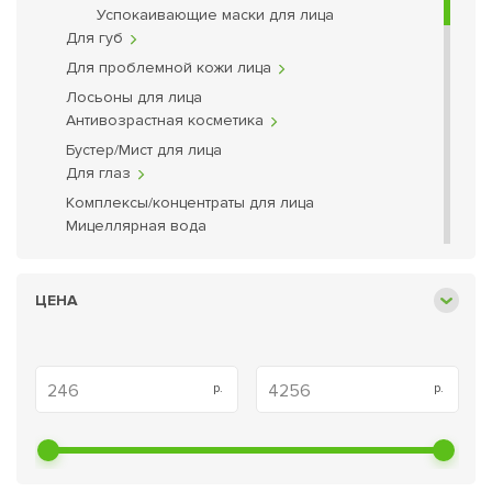
Успокаивающие маски для лица
Для губ
Для проблемной кожи лица
Лосьоны для лица
Антивозрастная косметика
Бустер/Мист для лица
Для глаз
Комплексы/концентраты для лица
Мицеллярная вода
Скрабы и пилинги
Спрей для лица
ЦЕНА
Средства для снятия макияжа
Средства для умывания
Сыворотки/Эссенции для лица
Тоники для лица
Уход для тела
Уход за волосами
Коробочки красоты