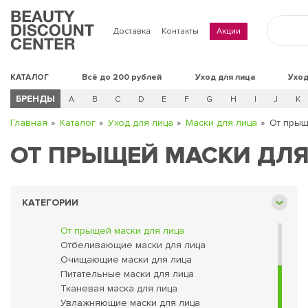
Доставка
Контакты
Акции
Всё до 200 рублей
Уход для лица
КАТАЛОГ
Всё до 200 рублей
Уход для лица
Уход
Кремы для лица
БРЕНДЫ
A
B
C
D
E
F
G
H
I
J
K
Маски для лица
Главная
Каталог
Уход для лица
Маски для лица
От прыщ
Альгинатная маска для лица
Глиняные маски для лица
ОТ ПРЫЩЕЙ МАСКИ ДЛЯ
Для жирной кожи маски для лица
Коллагеновые маски для лица
Корейские маски для лица
Лифтинг-маска для лица
КАТЕГОРИИ
Омолаживающие маски для лица
От прыщей маски для лица
Отбеливающие маски для лица
Очищающие маски для лица
Питательные маски для лица
Тканевая маска для лица
Увлажняющие маски для лица