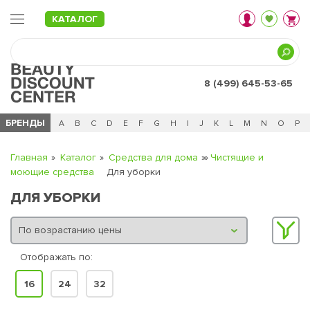
КАТАЛОГ
8 (499) 645-53-65
БРЕНДЫ
Ц
Ч
0 - 9
A
B
C
D
E
F
G
H
I
J
K
L
M
N
O
P
Главная
Каталог
Средства для дома
Чистящие и
моющие средства
Для уборки
ДЛЯ УБОРКИ
Отображать по:
16
24
32