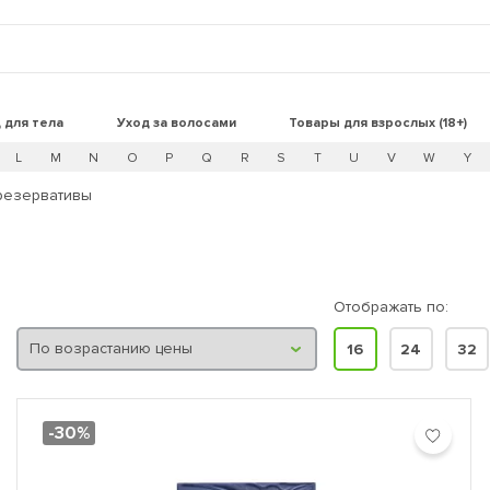
 для тела
Уход за волосами
Товары для взрослых (18+)
L
M
N
O
P
Q
R
S
T
U
V
W
Y
резервативы
Отображать по:
16
24
32
-30%