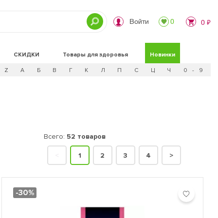
Войти
0
0 ₽
СКИДКИ
Товары для здоровья
Новинки
Z
А
Б
В
Г
К
Л
П
С
Ц
Ч
0 - 9
Всего:
52 товаров
<
1
2
3
4
>
-30%