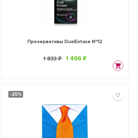
Презервативы DualExtase №12
1 466 ₽
1 833 ₽
-25%