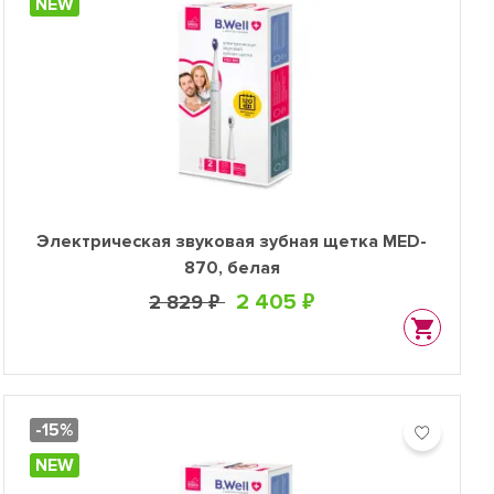
NEW
Электрическая звуковая зубная щетка MED-
870, белая
2 405 ₽
2 829 ₽
-15%
NEW