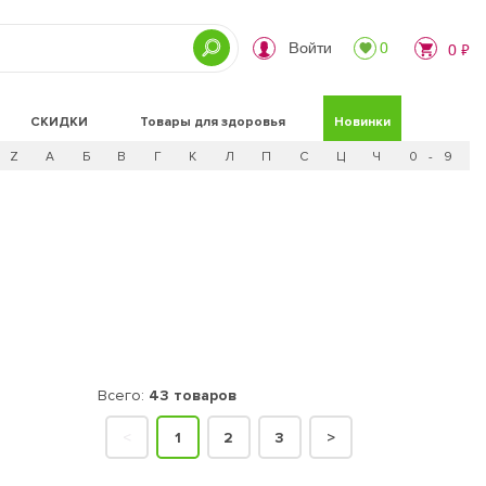
Войти
0
0 ₽
СКИДКИ
Товары для здоровья
Новинки
Z
А
Б
В
Г
К
Л
П
С
Ц
Ч
0 - 9
Всего:
43 товаров
<
1
2
3
>