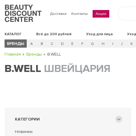
Доставка
Контакты
Акции
КАТАЛОГ
Всё до 200 рублей
Уход для лица
Уход
БРЕНДЫ
A
B
C
D
E
F
G
H
I
J
K
Главная
Бренды
B.WELL
B.WELL
ШВЕЙЦАРИЯ
КАТЕГОРИИ
Новинки