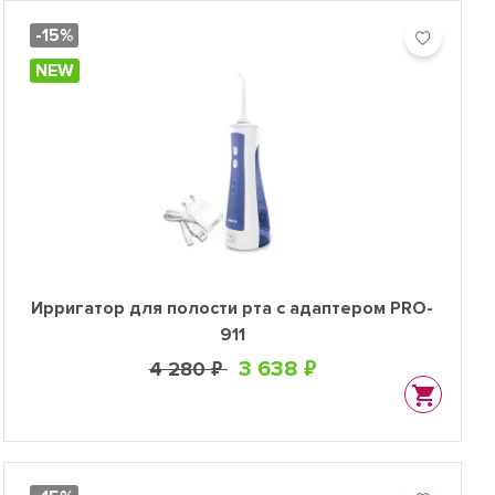
-15%
NEW
Ирригатор для полости рта с адаптером PRO-
911
3 638 ₽
4 280 ₽