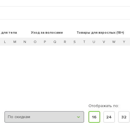
 для тела
Уход за волосами
Товары для взрослых (18+)
L
M
N
O
P
Q
R
S
T
U
V
W
Y
Отображать по:
16
24
32