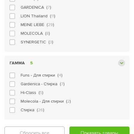
GARDENICA (
7
)
LION Thailand (
11
)
MEINE LIEBE (
29
)
MOLECOLA (
8
)
SYNERGETIC (
3
)
ГАММА
5
Funs - Для стирки (
4
)
Gardenica - Стирка (
7
)
Hi-Class (
5
)
Molecola - Для стирки (
2
)
Стирка (
26
)
Сбросить все
Показать товары