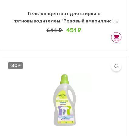
Гель-концентрат для стирки с
пятновыводителем "Розовый амариллис",
1500 мл
451 ₽
644 ₽
-30%