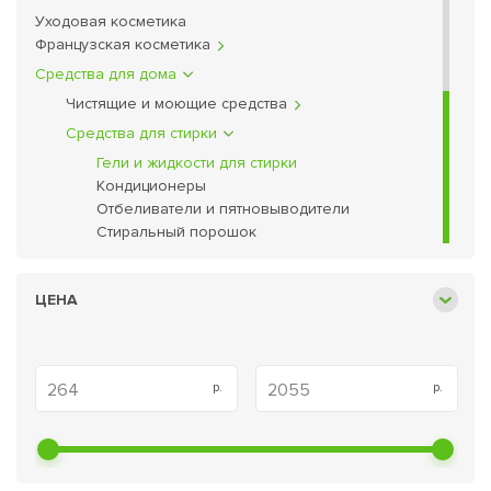
Массажеры
Уходовая косметика
Французская косметика
Интим-товары
Лечение и укрепление ногтей
Средства для дома
Ортопедия
Чистящие и моющие средства
Фены
Средства для стирки
Гели и жидкости для стирки
Кондиционеры
Отбеливатели и пятновыводители
Стиральный порошок
ЦЕНА