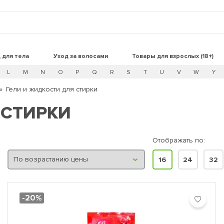
 для тела
Уход за волосами
Товары для взрослых (18+)
L
M
N
O
P
Q
R
S
T
U
V
W
Y
Гели и жидкости для стирки
 СТИРКИ
Отображать по:
16
24
32
-20%