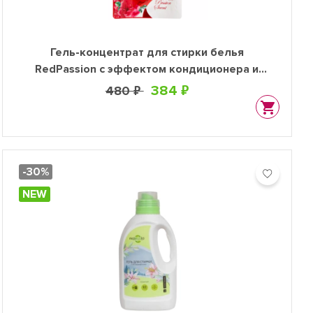
Гель-концентрат для стирки белья
RedPassion с эффектом кондиционера и
ароматом сладких цветов, 400 мл
384 ₽
480 ₽
-30%
NEW