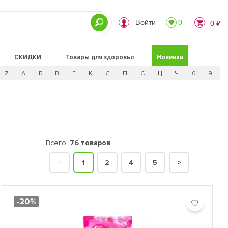
Войти
0
0 ₽
СКИДКИ
Товары для здоровья
Новинки
Z
А
Б
В
Г
К
Л
П
С
Ц
Ч
0 - 9
Всего:
76 товаров
<
1
2
4
5
>
-20%