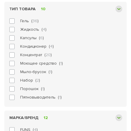
ТИП ТОВАРА
10
Гель (
36
)
Жидкость (
4
)
Капсулы (
6
)
Кондиционер (
4
)
Концентрат (
20
)
Моющее средство (
1
)
Мыло-брусок (
1
)
Набор (
2
)
Порошок (
1
)
Пятновыводитель (
1
)
МАРКА/БРЕНД
12
FUNS (
4
)