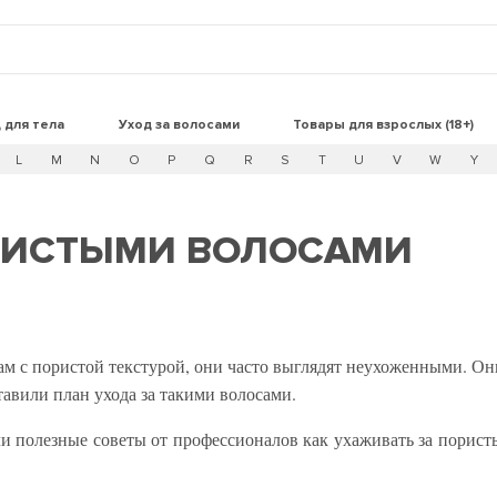
 для тела
Уход за волосами
Товары для взрослых (18+)
L
M
N
O
P
Q
R
S
T
U
V
W
Y
ОРИСТЫМИ ВОЛОСАМИ
сам с пористой текстурой, они часто выглядят неухоженными. 
авили план ухода за такими волосами.
ли полезные советы от профессионалов как ухаживать за порис