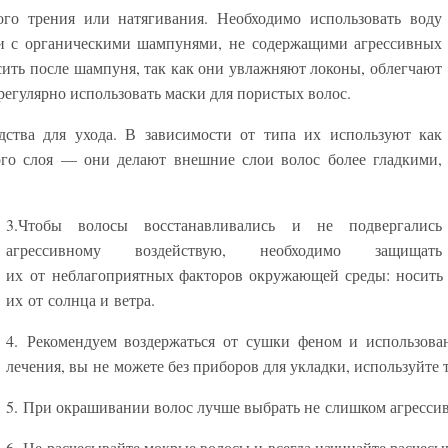
го трения или натягивания. Необходимо использовать воду
ии с органическими шампунями, не содержащими агрессивных
сить после шампуня, так как они увлажняют локоны, облегчают
егулярно использовать маски для пористых волос.
дства для ухода. В зависимости от типа их используют как
ого слоя — они делают внешние слои волос более гладкими,
3.Чтобы волосы восстанавливались и не подвергались
агрессивному воздействую, необходимо защищать
их от неблагоприятных факторов окружающей среды: носить 
их от солнца и ветра.
4. Рекомендуем воздержаться от сушки феном и использова
лечения, вы не можете без приборов для укладки, используйте
5. При окрашивании волос лучше выбрать не слишком агрессив
6. Не расчесывайте мокрые волосы и всегда начинайте расчесыв