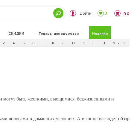
Войти
0
0 ₽
СКИДКИ
Товары для здоровья
Новинки
Z
А
Б
В
Г
К
Л
П
С
Ц
Ч
0 - 9
Они могут быть жесткими, вьющимися, безжизненными и
тыми волосами в домашних условиях
А в конце вас ждет обзор
.