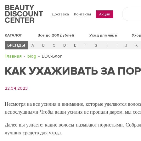
Доставка
Контакты
Акции
КАТАЛОГ
Всё до 200 рублей
Уход для лица
Уход
БРЕНДЫ
A
B
C
D
E
F
G
H
I
J
K
Главная
blog
BDC-Блог
КАК УХАЖИВАТЬ ЗА П
22.04.2023
Несмотря на все усилия и внимание, которые уделяются воло
непослушными.
Чтобы ваши усилия не пропали даром, мы сост
Далее вы узнаете: какие волосы называют пористыми. Собра
лучших средств для ухода.