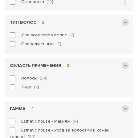
Сыворотка (
10
)
Тени (
1
)
Тоник (
3
)
ТИП ВОЛОС
2
Тушь (
2
)
Для всех типов волос (
2
)
Хайлайтер (
2
)
Повреждённые (
7
)
Шампунь (
16
)
Эссенция (
1
)
ОБЛАСТЬ ПРИМЕНЕНИЯ
2
Волосы (
24
)
Лицо (
2
)
ГАММА
4
Esthetic house - Макияж (
4
)
Esthetic house - Уход за волосами и кожей
головы (
30
)