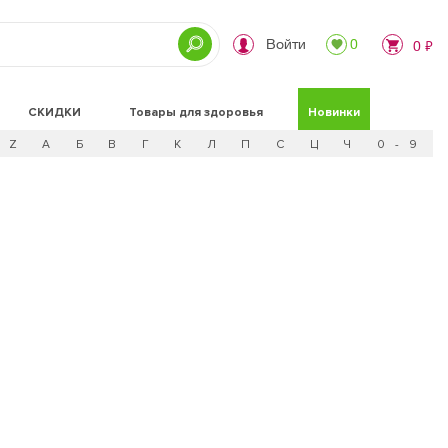
Войти
0
0 ₽
СКИДКИ
Товары для здоровья
Новинки
Z
А
Б
В
Г
К
Л
П
С
Ц
Ч
0 - 9