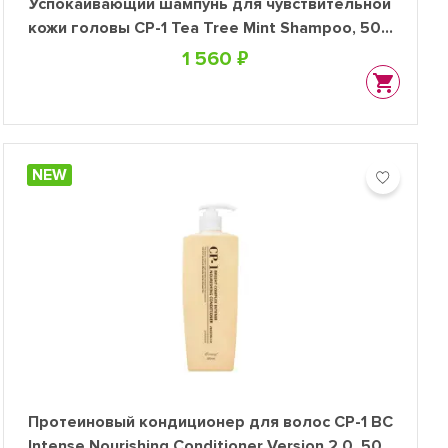
Успокаивающий шампунь для чувствительной
кожи головы CP-1 Tea Tree Mint Shampoo, 500
мл
1 560 ₽
NEW
Протеиновый кондиционер для волос CP-1 BС
Intense Nourishing Conditioner Version 2.0, 500