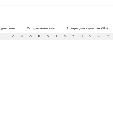
 для тела
Уход за волосами
Товары для взрослых (18+)
L
M
N
O
P
Q
R
S
T
U
V
W
Y