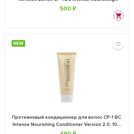
Shampoo Version 2.0, 100 мл
500 ₽
NEW
Протеиновый кондиционер для волос CP-1 BС
Intense Nourishing Conditioner Version 2.0, 100
мл
490 ₽