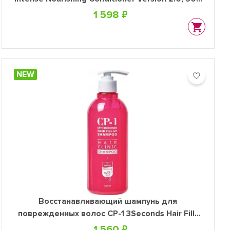
мл
1 598 ₽
NEW
Восстанавливающий шампунь для
поврежденных волос CP-1 3Seconds Hair Fill-
Up Shampoo, 500 мл
1 560 ₽