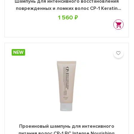
Шампунь для интенсивного восстановления
поврежденных и ломких волос CP-1 Keratin
Intensive Fill-up Hair Shampoo, 500 мл
1 560 ₽
NEW
Проеиновый шампунь для интенсивного
питания волос CP-1 BC Intense Nourishing