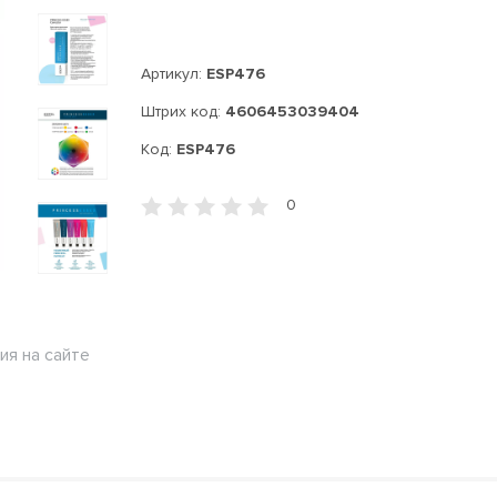
Артикул:
ESP476
Штрих код:
4606453039404
Код:
ESP476
0
ия на сайте