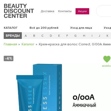
Доставка
Контакты
Акции
КАТАЛОГ
Всё до 200 рублей
Уход для лица
Уход
БРЕНДЫ
A
B
C
D
E
F
G
H
I
J
K
Главная
Каталог
Крем-краска для волос Correct, 0/00А Амм
-4%
wishlis