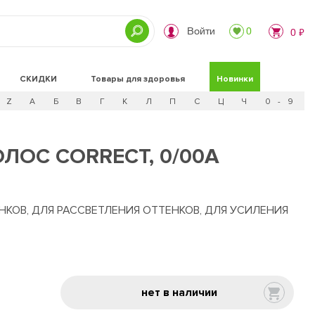
Войти
0
0 ₽
СКИДКИ
Товары для здоровья
Новинки
Z
А
Б
В
Г
К
Л
П
С
Ц
Ч
0 - 9
ЛОС CORRECT, 0/00А
КОВ, ДЛЯ РАССВЕТЛЕНИЯ ОТТЕНКОВ, ДЛЯ УСИЛЕНИЯ
нет в наличии