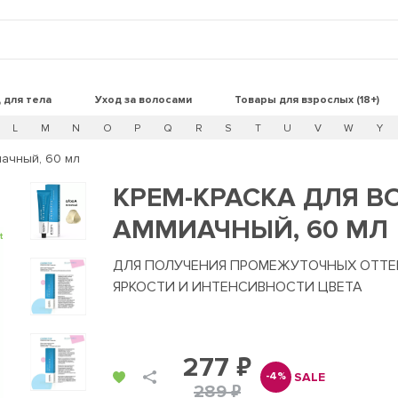
 для тела
Уход за волосами
Товары для взрослых (18+)
L
M
N
O
P
Q
R
S
T
U
V
W
Y
иачный, 60 мл
КРЕМ-КРАСКА ДЛЯ ВО
АММИАЧНЫЙ, 60 МЛ
t
ДЛЯ ПОЛУЧЕНИЯ ПРОМЕЖУТОЧНЫХ ОТТЕН
ЯРКОСТИ И ИНТЕНСИВНОСТИ ЦВЕТА
277 ₽
SALE
-4%
289 ₽