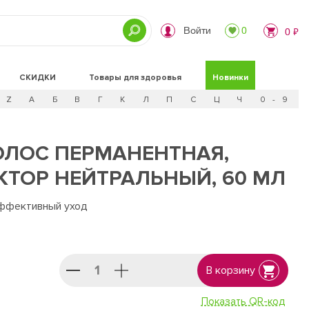
Войти
0
0 ₽
СКИДКИ
Товары для здоровья
Новинки
Z
А
Б
В
Г
К
Л
П
С
Ц
Ч
0 - 9
ОЛОС ПЕРМАНЕНТНАЯ,
ЕКТОР НЕЙТРАЛЬНЫЙ, 60 МЛ
эффективный уход
В корзину
Показать QR-код