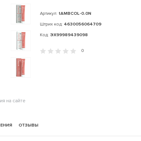
Артикул:
tAMBCOL-0.0N
Штрих код:
4630056064709
Код:
ЭХ99989439098
0
ия на сайте
НЕНИЯ
ОТЗЫВЫ