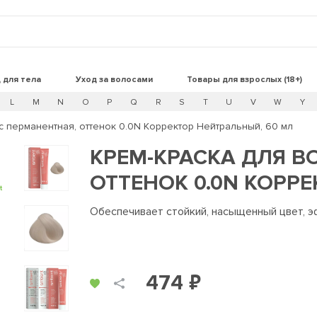
 для тела
Уход за волосами
Товары для взрослых (18+)
L
M
N
O
P
Q
R
S
T
U
V
W
Y
с перманентная, оттенок 0.0N Корректор Нейтральный, 60 мл
КРЕМ-КРАСКА ДЛЯ В
ОТТЕНОК 0.0N КОРР
t
Обеспечивает стойкий, насыщенный цвет, 
474 ₽