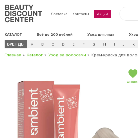
Доставка
Контакты
Акции
КАТАЛОГ
Всё до 200 рублей
Уход для лица
Уход
БРЕНДЫ
A
B
C
D
E
F
G
H
I
J
K
Главная
Каталог
Уход за волосами
Крем-краска для воло
wishlis