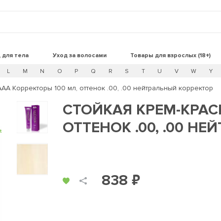
 для тела
Уход за волосами
Товары для взрослых (18+)
L
M
N
O
P
Q
R
S
T
U
V
W
Y
AAA Корректоры 100 мл, оттенок .00, .00 нейтральный корректор
СТОЙКАЯ КРЕМ-КРАС
ОТТЕНОК .00, .00 Н
t
838 ₽