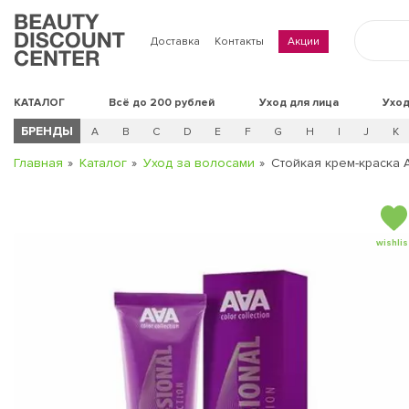
Доставка
Контакты
Акции
КАТАЛОГ
Всё до 200 рублей
Уход для лица
Уход
БРЕНДЫ
A
B
C
D
E
F
G
H
I
J
K
Главная
Каталог
Уход за волосами
Стойкая крем-краска 
wishlis