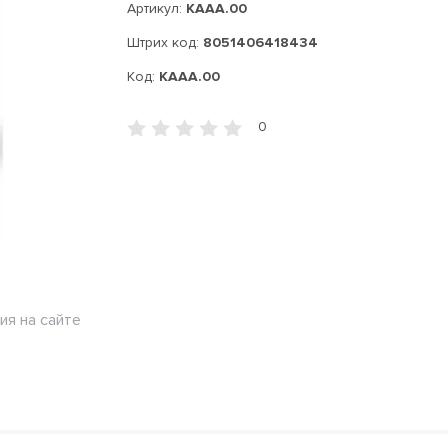
Артикул:
KAAA.00
Штрих код:
8051406418434
Код:
KAAA.00
0
ия на сайте