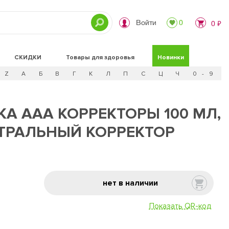
Войти
0
0 ₽
СКИДКИ
Товары для здоровья
Новинки
Z
А
Б
В
Г
К
Л
П
С
Ц
Ч
0 - 9
КА AAA КОРРЕКТОРЫ 100 МЛ,
ЕЙТРАЛЬНЫЙ КОРРЕКТОР
нет в наличии
Показать QR-код