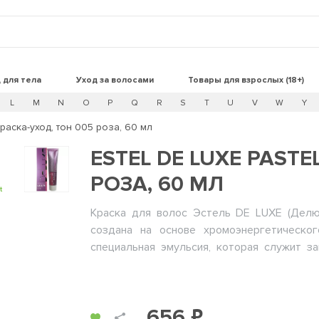
 для тела
Уход за волосами
Товары для взрослых (18+)
L
M
N
O
P
Q
R
S
T
U
V
W
Y
 Краска-уход, тон 005 роза, 60 мл
ESTEL DE LUXE PASTE
РОЗА, 60 МЛ
t
Краска для волос Эстель DE LUXE (Делю
создана на основе хромоэнергетическог
специальная эмульсия, которая служит з
является коктейль, в котором содержа
микроэлементы.
- Краситель для перманентного окрашивани
656 ₽
волосам после окрашивания.