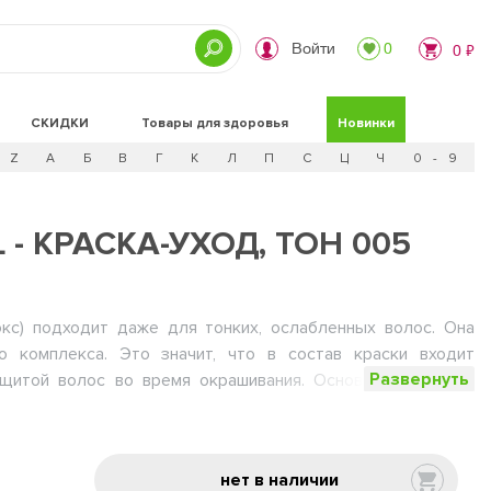
Войти
0
0 ₽
СКИДКИ
Товары для здоровья
Новинки
Z
А
Б
В
Г
К
Л
П
С
Ц
Ч
0 - 9
L - КРАСКА-УХОД, ТОН 005
кс) подходит даже для тонких, ослабленных волос. Она
о комплекса. Это значит, что в состав краски входит
Развернуть
ащитой волос во время окрашивания. Основой комплекса
тся экстракт каштана, хитозан, а также витамины и
я в виде крем-краски придающий глубокий и стойкий цвет
нет в наличии