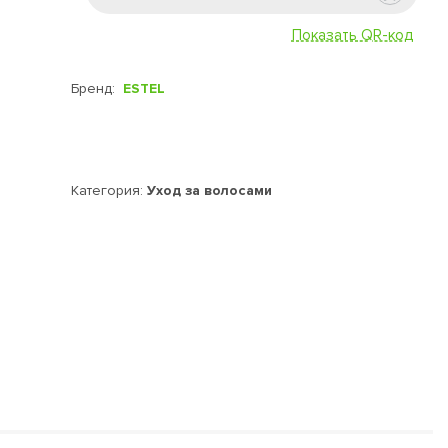
.
Показать QR-код
смешивается, образуя мягкий удобный в нанесении крем с
Бренд:
ESTEL
руктуру волос, сохраняет их эластичность, поддерживает
ь DE LUXE (Делюкс)
Категория:
Уход за волосами
сигентами DE LUXE 6%, 9% в соотношении 1:1. Время