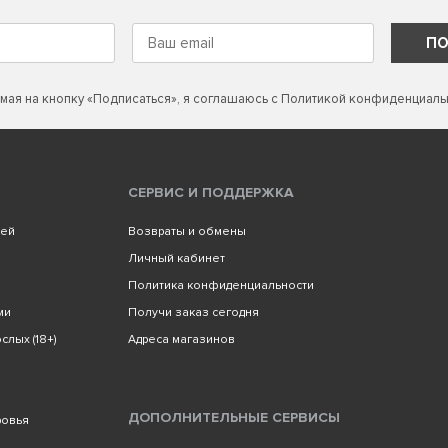
ПО
мая на кнопку «Подписаться», я соглашаюсь с
Политикой конфиденциаль
СЕРВИС И ПОДДЕРЖКА
лей
Возвраты и обмены
Личный кабинет
Политика конфиденциальности
ми
Получи заказ сегодня
слых (18+)
Адреса магазинов
ДОПОЛНИТЕЛЬНЫЕ СЕРВИСЫ
ровья