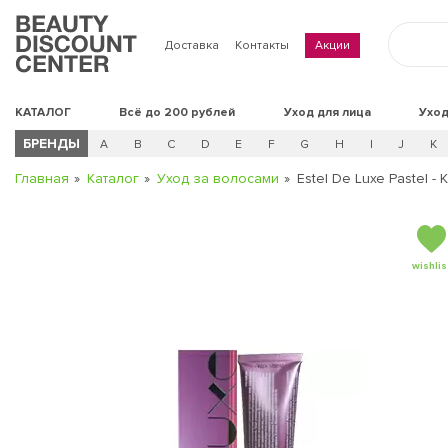
Доставка
Контакты
Акции
КАТАЛОГ
Всё до 200 рублей
Уход для лица
Уход
БРЕНДЫ
A
B
C
D
E
F
G
H
I
J
K
Главная
Каталог
Уход за волосами
Estel De Luxe Pastel -
wishlis