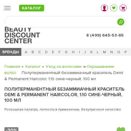
КАТАЛОГ
8 (499) 645-53-65
БРЕНДЫ
Ц
Ч
0 - 9
A
B
C
D
E
F
G
H
I
J
K
L
M
N
O
P
Главная
Каталог
Уход за волосами
Окрашивание
волос
Полуперманентный безаммиачный краситель Demi
& Permanent Haircolor, 1.10 сине-черный, 100 мл
ПОЛУПЕРМАНЕНТНЫЙ БЕЗАММИАЧНЫЙ КРАСИТЕЛЬ
DEMI & PERMANENT HAIRCOLOR, 1.10 СИНЕ-ЧЕРНЫЙ,
100 МЛ
Роскошная палитра, легкость в применении, безупречное качество
-30%