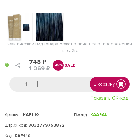
Фактический вид товара может отличаться от изображения
на сайте
748 ₽
SALE
-30%
1 069 ₽
В корзину
Показать QR-код
Артикул:
KAF1.10
Бренд:
KAARAL
Штрих код:
8032779753872
Код:
KAF1.10