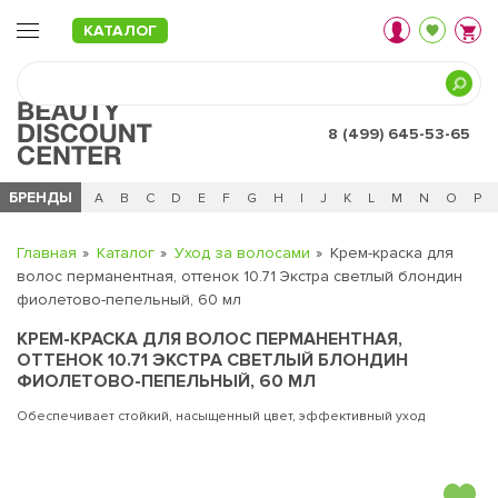
КАТАЛОГ
8 (499) 645-53-65
БРЕНДЫ
Ц
Ч
0 - 9
A
B
C
D
E
F
G
H
I
J
K
L
M
N
O
P
Главная
Каталог
Уход за волосами
Крем-краска для
волос перманентная, оттенок 10.71 Экстра светлый блондин
фиолетово-пепельный, 60 мл
КРЕМ-КРАСКА ДЛЯ ВОЛОС ПЕРМАНЕНТНАЯ,
ОТТЕНОК 10.71 ЭКСТРА СВЕТЛЫЙ БЛОНДИН
ФИОЛЕТОВО-ПЕПЕЛЬНЫЙ, 60 МЛ
Обеспечивает стойкий, насыщенный цвет, эффективный уход