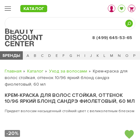
КАТАЛОГ
8 (499) 645-53-65
БРЕНДЫ
Ц
Ч
0 - 9
A
B
C
D
E
F
G
H
I
J
K
L
M
N
O
P
Главная
Каталог
Уход за волосами
Крем-краска для
волос стойкая, оттенок 10/96 яркий блонд сандрэ
фиолетовый, 60 мл
КРЕМ-КРАСКА ДЛЯ ВОЛОС СТОЙКАЯ, ОТТЕНОК
10/96 ЯРКИЙ БЛОНД САНДРЭ ФИОЛЕТОВЫЙ, 60 МЛ
Придает волосам насыщенный стойкий цвет с великолепным блеском
-20%