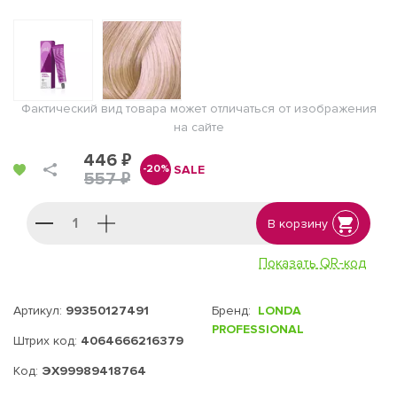
Фактический вид товара может отличаться от изображения
на сайте
446 ₽
SALE
-20%
557 ₽
В корзину
Показать QR-код
Артикул:
99350127491
Бренд:
LONDA
PROFESSIONAL
Штрих код:
4064666216379
Код:
ЭХ99989418764