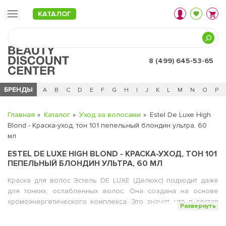
КАТАЛОГ
8 (499) 645-53-65
БРЕНДЫ
Ц
Ч
0 - 9
A
B
C
D
E
F
G
H
I
J
K
L
M
N
O
P
Главная
Каталог
Уход за волосами
Estel De Luxe High
Blond - Краска-уход, тон 101 пепельный блондин ультра, 60
мл
ESTEL DE LUXE HIGH BLOND - КРАСКА-УХОД, ТОН 101
ПЕПЕЛЬНЫЙ БЛОНДИН УЛЬТРА, 60 МЛ
Краска для волос Эстель DE LUXE (Делюкс) подходит даже
для тонких, ослабленных волос. Она создана на основе
хромоэнергетического комплекса. Это значит, что в состав
Развернуть
краски входит специальная эмульсия, которая служит
защитой волос во время окрашивания. Основой комплекса