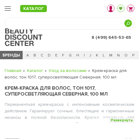
КАТАЛОГ
8 (499) 645-53-65
БРЕНДЫ
Ц
Ч
0 - 9
A
B
C
D
E
F
G
H
I
J
K
L
M
N
O
P
Главная
Каталог
Уход за волосами
Крем-краска для
волос, тон 1017, суперосветляющая Северная, 100 мл
КРЕМ-КРАСКА ДЛЯ ВОЛОС, ТОН 1017,
СУПЕРОСВЕТЛЯЮЩАЯ СЕВЕРНАЯ, 100 МЛ
Перманентная крем-краска с интенсивным косметическим
действием. Гарантирует сочные, блестящие и гармоничные
нюансы в полной безопасности. Краска идеальна для
Развернуть
закрашивания седых волос. Благодаря своей мягкой
консистенции, краска легко готовится и наносится. Придает
насыщенные, долговечные цвета, гарантирует получение