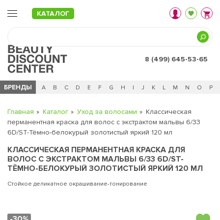
КАТАЛОГ
8 (499) 645-53-65
БРЕНДЫ
Ц
Ч
0 - 9
A
B
C
D
E
F
G
H
I
J
K
L
M
N
O
P
Главная
Каталог
Уход за волосами
Классическая
перманентная краска для волос с экстрактом мальвы 6/33
6D/ST-Тёмно-белокурый золотистый яркий 120 мл
КЛАССИЧЕСКАЯ ПЕРМАНЕНТНАЯ КРАСКА ДЛЯ
ВОЛОС С ЭКСТРАКТОМ МАЛЬВЫ 6/33 6D/ST-
ТЁМНО-БЕЛОКУРЫЙ ЗОЛОТИСТЫЙ ЯРКИЙ 120 МЛ
Стойкое деликатное окрашивание-тонирование
-30%