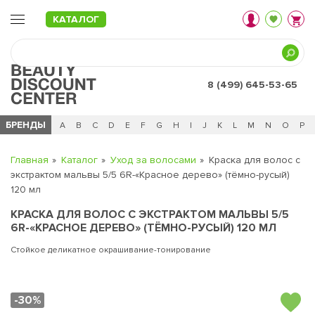
КАТАЛОГ
8 (499) 645-53-65
БРЕНДЫ
Ц
Ч
0 - 9
A
B
C
D
E
F
G
H
I
J
K
L
M
N
O
P
Главная
Каталог
Уход за волосами
Краска для волос с
экстрактом мальвы 5/5 6R-«Красное дерево» (тёмно-русый)
120 мл
КРАСКА ДЛЯ ВОЛОС С ЭКСТРАКТОМ МАЛЬВЫ 5/5
6R-«КРАСНОЕ ДЕРЕВО» (ТЁМНО-РУСЫЙ) 120 МЛ
Стойкое деликатное окрашивание-тонирование
-30%