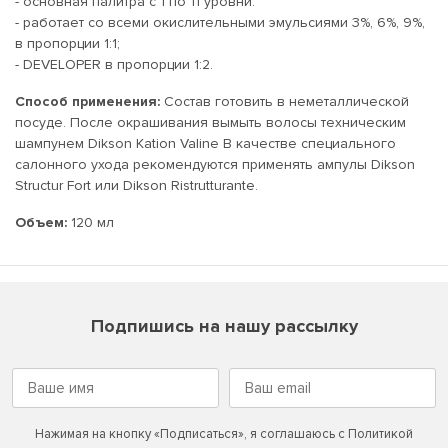
- основная палитра с 1 по 11 уровни:
- работает со всеми окислительными эмульсиями 3%, 6%, 9%,
в пропорции 1:1;
- DEVELOPER в пропорции 1:2.
Способ применения:
Состав готовить в неметаллической
посуде. После окрашивания вымыть волосы техническим
шампунем Dikson Kation Valine В качестве специального
салонного ухода рекомендуются применять ампулы Dikson
Structur Fort или Dikson Ristrutturante.
Объем:
120 мл
Подпишись на нашу рассылку
Нажимая на кнопку «Подписаться», я соглашаюсь с
Политикой