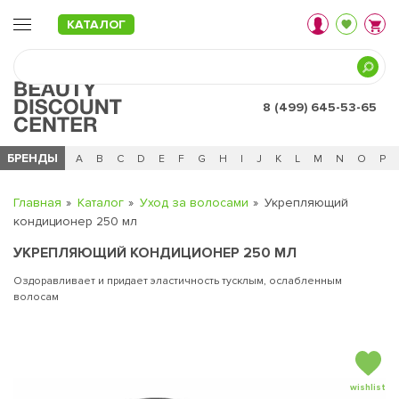
КАТАЛОГ
8 (499) 645-53-65
БРЕНДЫ
Ц
Ч
0 - 9
A
B
C
D
E
F
G
H
I
J
K
L
M
N
O
P
Главная
Каталог
Уход за волосами
Укрепляющий
кондиционер 250 мл
УКРЕПЛЯЮЩИЙ КОНДИЦИОНЕР 250 МЛ
Оздоравливает и придает эластичность тусклым, ослабленным
волосам
wishlist