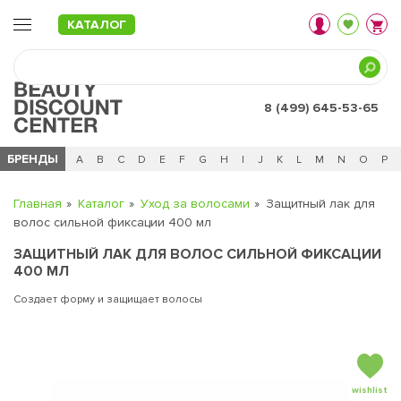
КАТАЛОГ
8 (499) 645-53-65
БРЕНДЫ
Ц
Ч
0 - 9
A
B
C
D
E
F
G
H
I
J
K
L
M
N
O
P
Главная
Каталог
Уход за волосами
Защитный лак для
волос сильной фиксации 400 мл
ЗАЩИТНЫЙ ЛАК ДЛЯ ВОЛОС СИЛЬНОЙ ФИКСАЦИИ
400 МЛ
Создает форму и защищает волосы
wishlist