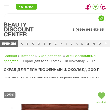
КАТАЛОГ
8 (499) 645-53-65
БРЕНДЫ
Ц
Ч
0 - 9
A
B
C
D
E
F
G
H
I
J
K
L
M
N
O
P
Главная
Каталог
Уход для тела
Антицеллюлитные
средства
Скраб для тела "Кофейный шоколад", 200 г
СКРАБ ДЛЯ ТЕЛА "КОФЕЙНЫЙ ШОКОЛАД", 200 Г
очищает кожу от ороговевших клеток, выравнивает рельеф кожи
-25%
wishlist