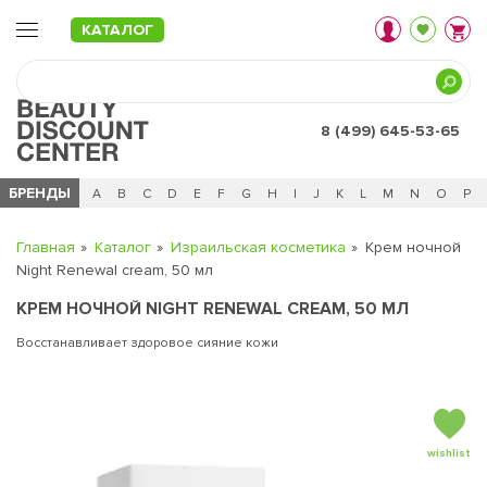
КАТАЛОГ
8 (499) 645-53-65
БРЕНДЫ
Ц
Ч
0 - 9
A
B
C
D
E
F
G
H
I
J
K
L
M
N
O
P
Главная
Каталог
Израильская косметика
Крем ночной
Night Renewal cream, 50 мл
КРЕМ НОЧНОЙ NIGHT RENEWAL CREAM, 50 МЛ
Восстанавливает здоровое сияние кожи
wishlist