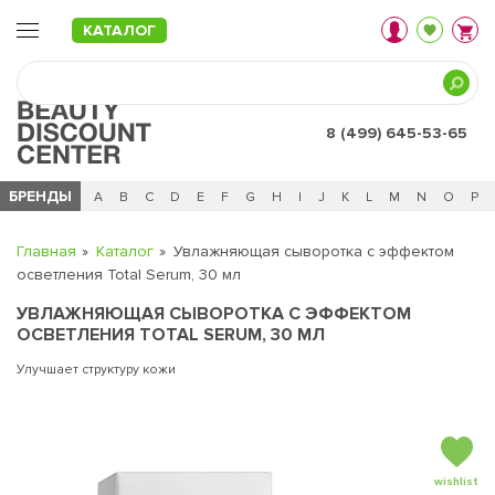
КАТАЛОГ
8 (499) 645-53-65
БРЕНДЫ
Ц
Ч
0 - 9
A
B
C
D
E
F
G
H
I
J
K
L
M
N
O
P
Главная
Каталог
Увлажняющая сыворотка с эффектом
осветления Total Serum, 30 мл
УВЛАЖНЯЮЩАЯ СЫВОРОТКА С ЭФФЕКТОМ
ОСВЕТЛЕНИЯ TOTAL SERUM, 30 МЛ
Улучшает структуру кожи
wishlist