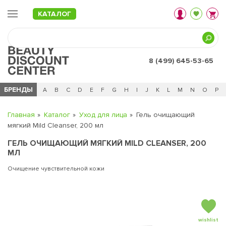
КАТАЛОГ
8 (499) 645-53-65
БРЕНДЫ
Ц
Ч
0 - 9
A
B
C
D
E
F
G
H
I
J
K
L
M
N
O
P
Главная
Каталог
Уход для лица
Гель очищающий
мягкий Mild Cleanser, 200 мл
ГЕЛЬ ОЧИЩАЮЩИЙ МЯГКИЙ MILD CLEANSER, 200
МЛ
Очищение чувствительной кожи
wishlist