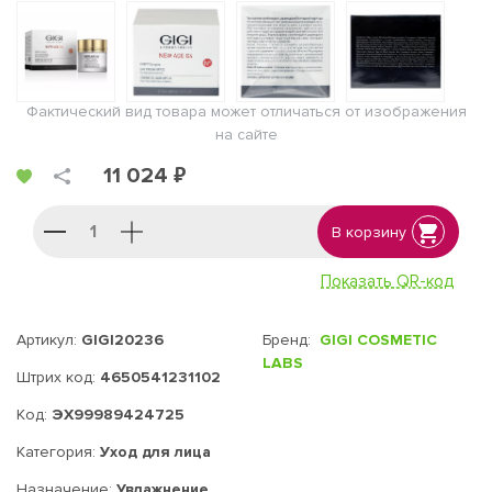
Фактический вид товара может отличаться от изображения
на сайте
11 024 ₽
В корзину
Показать QR-код
Артикул:
GIGI20236
Бренд:
GIGI COSMETIC
LABS
Штрих код:
4650541231102
Код:
ЭХ99989424725
Категория:
Уход для лица
Назначение:
Увлажнение