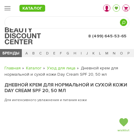
КАТАЛОГ
8 (499) 645-53-65
БРЕНДЫ
Ц
Ч
0 - 9
A
B
C
D
E
F
G
H
I
J
K
L
M
N
O
P
Главная
Каталог
Уход для лица
Дневной крем для
нормальной и сухой кожи Day Cream SPF 20, 50 мл
ДНЕВНОЙ КРЕМ ДЛЯ НОРМАЛЬНОЙ И СУХОЙ КОЖИ
DAY CREAM SPF 20, 50 МЛ
Для интенсивного увлажнения и питания кожи
wishlist