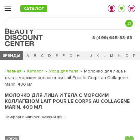
КАТАЛОГ
8 (499) 645-53-65
БРЕНДЫ
Ц
Ч
0 - 9
A
B
C
D
E
F
G
H
I
J
K
L
M
N
O
P
Главная
Каталог
Уход для тела
Молочко для лица и
тела с морским коллагеном Lait Pour le Corps au Collagene
Marin, 400 мл
МОЛОЧКО ДЛЯ ЛИЦА И ТЕЛА С МОРСКИМ
КОЛЛАГЕНОМ LAIT POUR LE CORPS AU COLLAGENE
MARIN, 400 МЛ
Комфорт и мягкость каждый день
-35%