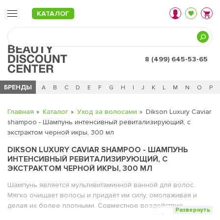
КАТАЛОГ
8 (499) 645-53-65
БРЕНДЫ
Ц
Ч
0 - 9
A
B
C
D
E
F
G
H
I
J
K
L
M
N
O
P
Главная
Каталог
Уход за волосами
Dikson Luxury Caviar
shampoo - Шампунь интенсивный ревитализирующий, с
экстрактом черной икры, 300 мл
DIKSON LUXURY CAVIAR SHAMPOO - ШАМПУНЬ
ИНТЕНСИВНЫЙ РЕВИТАЛИЗИРУЮЩИЙ, С
ЭКСТРАКТОМ ЧЕРНОЙ ИКРЫ, 300 МЛ
Шампунь является мультивитаминной ванной для волос.
Мягко очищает волосы и придаёт им силу, омолаживая и
делая их более плотными. Совместное воздействие
Развернуть
экстракта икры, олигопептидов и водорослей Fucus