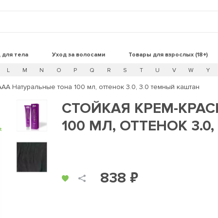
 для тела
Уход за волосами
Товары для взрослых (18+)
L
M
N
O
P
Q
R
S
T
U
V
W
Y
AA Натуральные тона 100 мл, оттенок 3.0, 3.0 темный каштан
СТОЙКАЯ КРЕМ-КРАС
100 МЛ, ОТТЕНОК 3.0
t
838 ₽