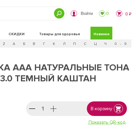
Войти
0
0 ₽
СКИДКИ
Товары для здоровья
Новинки
Z
А
Б
В
Г
К
Л
П
С
Ц
Ч
0 - 9
КА AAA НАТУРАЛЬНЫЕ ТОНА
, 3.0 ТЕМНЫЙ КАШТАН
В корзину
Показать QR-код