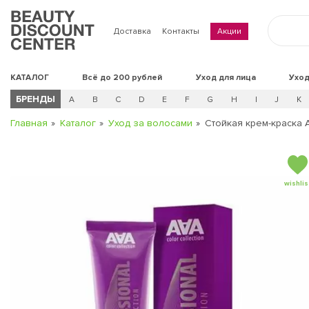
Доставка
Контакты
Акции
КАТАЛОГ
Всё до 200 рублей
Уход для лица
Уход
БРЕНДЫ
A
B
C
D
E
F
G
H
I
J
K
Главная
Каталог
Уход за волосами
Стойкая крем-краска A
wishlis