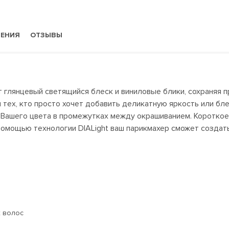
НЕНИЯ
ОТЗЫВЫ
ет глянцевый светящийся блеск и виниловые блики, сохраняя 
тех, кто просто хочет добавить деликатную яркость или бле
ь Вашего цвета в промежутках между окрашиванием. Коротко
 помощью технологии DIALight ваш парикмахер сможет созда
х волос