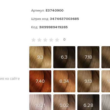
Артикул:
E3740900
Штрих код:
3474637003685
Код:
ЭХ99989419265
0
9.3
6.3
7.18
ия на сайте
7.40
8.34
9.13
1
10.21
9.02
6.28