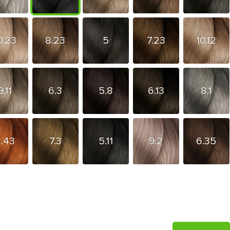
0.23
8.23
5
7.23
10.12
9.11
6.3
5.8
6.13
8.1
8.43
7.3
5.11
9.2
6.35