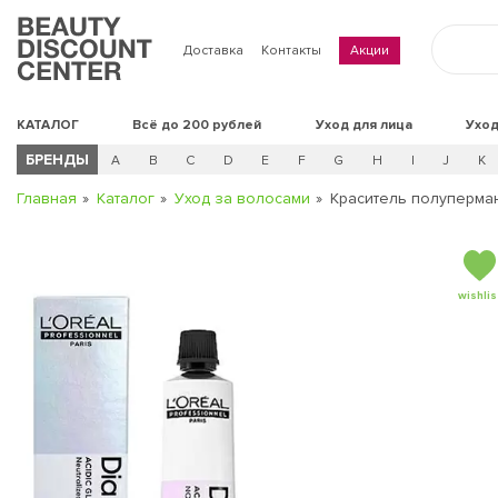
Доставка
Контакты
Акции
КАТАЛОГ
Всё до 200 рублей
Уход для лица
Уход
БРЕНДЫ
A
B
C
D
E
F
G
H
I
J
K
Главная
Каталог
Уход за волосами
Краситель полуперман
wishlis