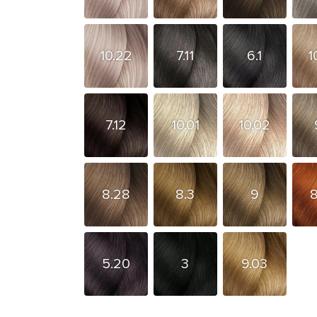
10.22
7.11
6.1
1
7.12
10.01
10.02
8.28
8.3
9
5.20
3
9.03