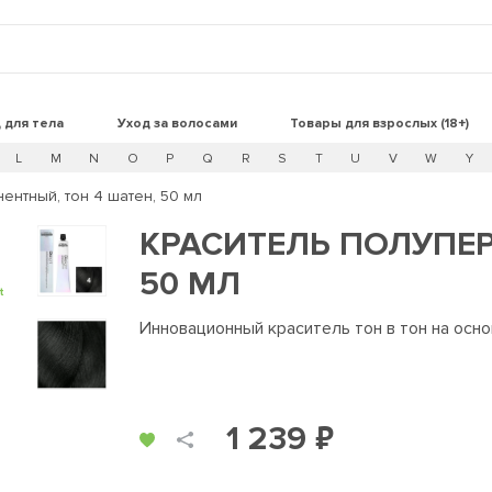
 для тела
Уход за волосами
Товары для взрослых (18+)
L
M
N
O
P
Q
R
S
T
U
V
W
Y
ентный, тон 4 шатен, 50 мл
КРАСИТЕЛЬ ПОЛУПЕР
50 МЛ
t
Инновационный краситель тон в тон на осн
1 239 ₽