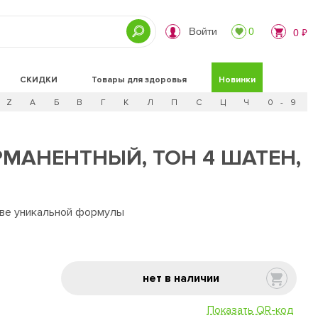
Войти
0
0 ₽
СКИДКИ
Товары для здоровья
Новинки
Z
А
Б
В
Г
К
Л
П
С
Ц
Ч
0 - 9
МАНЕНТНЫЙ, ТОН 4 ШАТЕН,
ове уникальной формулы
нет в наличии
Показать QR-код