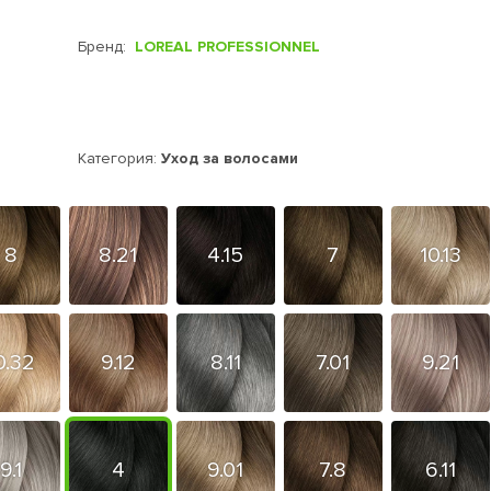
Бренд:
LOREAL PROFESSIONNEL
Категория:
Уход за волосами
8
8.21
4.15
7
10.13
0.32
9.12
8.11
7.01
9.21
9.1
4
9.01
7.8
6.11