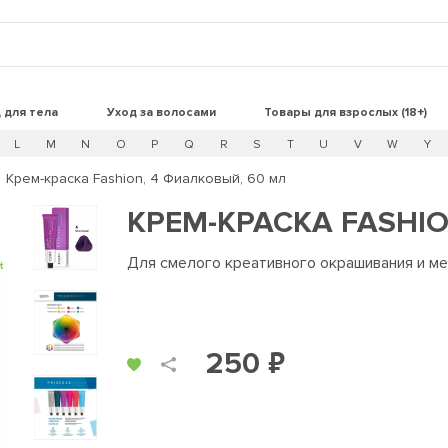
 для тела
Уход за волосами
Товары для взрослых (18+)
L
M
N
O
P
Q
R
S
T
U
V
W
Y
Крем-краска Fashion, 4 Фиалковый, 60 мл
КРЕМ-КРАСКА FASHIO
Для смелого креативного окрашивания и ме
t
250 ₽