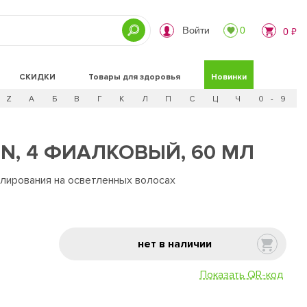
Войти
0
0 ₽
СКИДКИ
Товары для здоровья
Новинки
Z
А
Б
В
Г
К
Л
П
С
Ц
Ч
0 - 9
N, 4 ФИАЛКОВЫЙ, 60 МЛ
лирования на осветленных волосах
нет в наличии
Показать QR-код