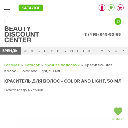
КАТАЛОГ
8 (499) 645-53-65
БРЕНДЫ
Ц
Ч
0 - 9
A
B
C
D
E
F
G
H
I
J
K
L
M
N
O
P
Главная
Каталог
Уход за волосами
Краситель для
волос - Color and Light, 50 мл
КРАСИТЕЛЬ ДЛЯ ВОЛОС - COLOR AND LIGHT, 50 МЛ
Осветляет до 4-х тонов
wishlist