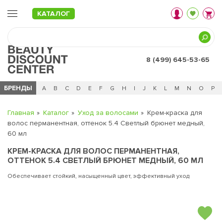
КАТАЛОГ
8 (499) 645-53-65
БРЕНДЫ
Ц
Ч
0 - 9
A
B
C
D
E
F
G
H
I
J
K
L
M
N
O
P
Главная
Каталог
Уход за волосами
Крем-краска для
волос перманентная, оттенок 5.4 Светлый брюнет медный,
60 мл
КРЕМ-КРАСКА ДЛЯ ВОЛОС ПЕРМАНЕНТНАЯ,
ОТТЕНОК 5.4 СВЕТЛЫЙ БРЮНЕТ МЕДНЫЙ, 60 МЛ
Обеспечивает стойкий, насыщенный цвет, эффективный уход