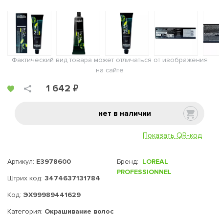
Фактический вид товара может отличаться от изображения
на сайте
1 642 ₽
нет в наличии
Показать QR-код
Артикул:
E3978600
Бренд:
LOREAL
PROFESSIONNEL
Штрих код:
3474637131784
Код:
ЭХ99989441629
Категория:
Окрашивание волос