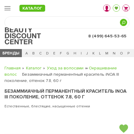
КАТАЛОГ
8 (499) 645-53-65
БРЕНДЫ
Ц
Ч
0 - 9
A
B
C
D
E
F
G
H
I
J
K
L
M
N
O
P
Главная
Каталог
Уход за волосами
Окрашивание
волос
Безаммиачный перманентный краситель iNOA III
поколение, оттенок 7.8, 60 г
БЕЗАММИАЧНЫЙ ПЕРМАНЕНТНЫЙ КРАСИТЕЛЬ INOA
III ПОКОЛЕНИЕ, ОТТЕНОК 7.8, 60 Г
Естественные, блестящие, насыщенные оттенки