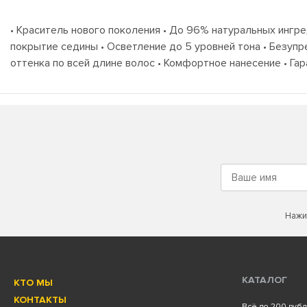
• Краситель нового поколения • До 96% натуральных ингред
покрытие седины • Осветление до 5 уровней тона • Безуп
оттенка по всей длине волос • Комфортное нанесение • Га
Нажи
КАТАЛОГ
КТО МЫ
КОНТАКТЫ
Всё до 200 руб