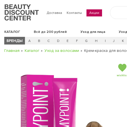
Доставка
Контакты
Акции
КАТАЛОГ
Всё до 200 рублей
Уход для лица
Уход
БРЕНДЫ
A
B
C
D
E
F
G
H
I
J
K
Главная
Каталог
Уход за волосами
Крем-краска для волос
wishlis