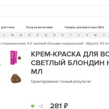
 для тела
Уход за волосами
Товары для взрослых (18+)
L
M
N
O
P
Q
R
S
T
U
V
W
Y
 перманентная, 8.0 светлый блондин натуральный - Mypoint, 60 м
КРЕМ-КРАСКА ДЛЯ В
СВЕТЛЫЙ БЛОНДИН Н
t
МЛ
Гарантированно точный результат
281 ₽