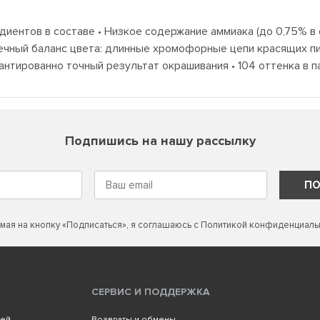
иентов в составе • Низкое содержание аммиака (до 0,75% в ос
речный баланс цвета: длинные хромофорные цепи красящих п
рантированно точный результат окрашивания • 104 оттенка в 
Подпишись на нашу рассылку
ПО
мая на кнопку «Подписаться», я соглашаюсь с
Политикой конфиденциаль
СЕРВИС И ПОДДЕРЖКА
лей
Возвраты и обмены