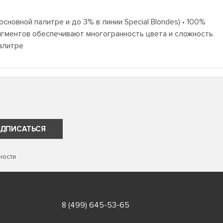
новной палитре и до 3% в линии Special Blondes) • 100%
игментов обеспечивают многогранность цвета и сложность
палитре
ДПИСАТЬСЯ
ности
8 (499) 645-53-65