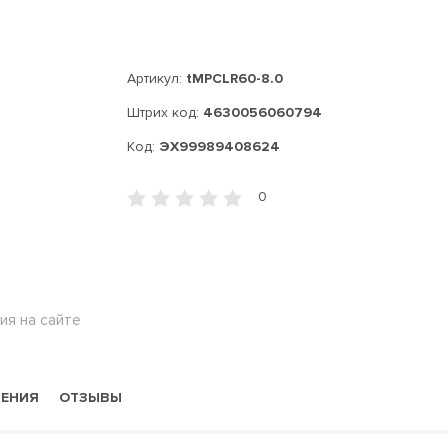
Артикул:
tMPCLR60-8.0
Штрих код:
4630056060794
Код:
ЭХ99989408624
0
ия на сайте
НЕНИЯ
ОТЗЫВЫ