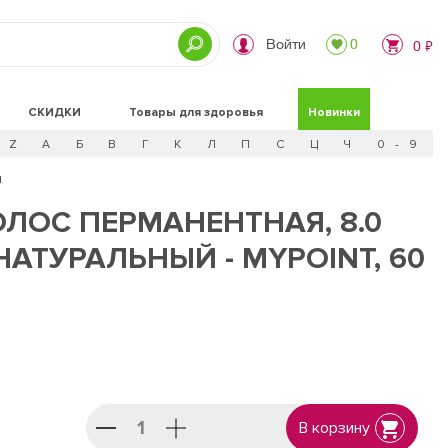
Войти
0
0 ₽
СКИДКИ
Товары для здоровья
Новинки
Z
А
Б
В
Г
К
Л
П
С
Ц
Ч
0 - 9
л
ОЛОС ПЕРМАНЕНТНАЯ, 8.0
АТУРАЛЬНЫЙ - MYPOINT, 60
В корзину