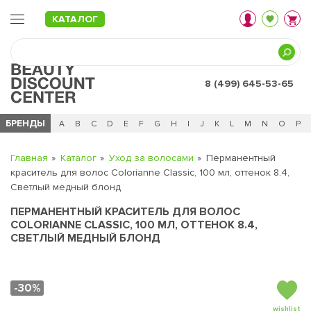
КАТАЛОГ
8 (499) 645-53-65
БРЕНДЫ
Ц
Ч
0 - 9
A
B
C
D
E
F
G
H
I
J
K
L
M
N
O
P
Главная
Каталог
Уход за волосами
Перманентный
краситель для волос Colorianne Classic, 100 мл, оттенок 8.4,
Светлый медный блонд
ПЕРМАНЕНТНЫЙ КРАСИТЕЛЬ ДЛЯ ВОЛОС
COLORIANNE CLASSIC, 100 МЛ, ОТТЕНОК 8.4,
СВЕТЛЫЙ МЕДНЫЙ БЛОНД
-30%
wishlist