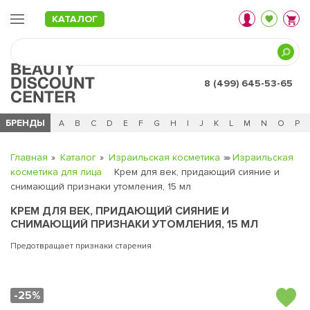
КАТАЛОГ
8 (499) 645-53-65
БРЕНДЫ
Ц
Ч
0 - 9
A
B
C
D
E
F
G
H
I
J
K
L
M
N
O
P
Главная
Каталог
Израильская косметика
Израильская
косметика для лица
Крем для век, придающий сияние и
снимающий признаки утомления, 15 мл
КРЕМ ДЛЯ ВЕК, ПРИДАЮЩИЙ СИЯНИЕ И
СНИМАЮЩИЙ ПРИЗНАКИ УТОМЛЕНИЯ, 15 МЛ
Предотвращает признаки старения
-25%