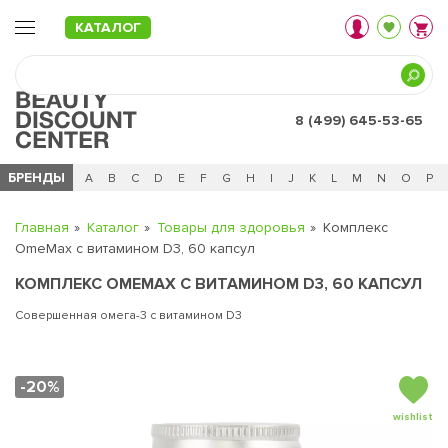
КАТАЛОГ
8 (499) 645-53-65
БРЕНДЫ
Ц
Ч
0 - 9
A
B
C
D
E
F
G
H
I
J
K
L
M
N
O
P
Главная
Каталог
Товары для здоровья
Комплекс
OmeMax с витамином D3, 60 капсул
КОМПЛЕКС OMEMAX С ВИТАМИНОМ D3, 60 КАПСУЛ
Совершенная омега-3 с витамином D3
-20%
wishlist