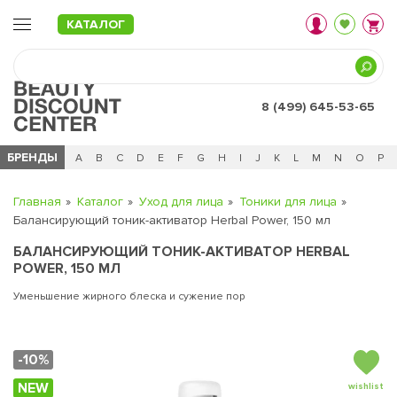
КАТАЛОГ
8 (499) 645-53-65
БРЕНДЫ
Ц
Ч
0 - 9
A
B
C
D
E
F
G
H
I
J
K
L
M
N
O
P
Главная
Каталог
Уход для лица
Тоники для лица
Балансирующий тоник-активатор Herbal Power, 150 мл
БАЛАНСИРУЮЩИЙ ТОНИК-АКТИВАТОР HERBAL
POWER, 150 МЛ
Уменьшение жирного блеска и сужение пор
-10%
NEW
wishlist