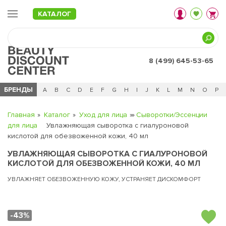
КАТАЛОГ
8 (499) 645-53-65
БРЕНДЫ
Ц
Ч
0 - 9
A
B
C
D
E
F
G
H
I
J
K
L
M
N
O
P
Главная
Каталог
Уход для лица
Сыворотки/Эссенции
для лица
Увлажняющая сыворотка с гиалуроновой
кислотой для обезвоженной кожи, 40 мл
УВЛАЖНЯЮЩАЯ СЫВОРОТКА С ГИАЛУРОНОВОЙ
КИСЛОТОЙ ДЛЯ ОБЕЗВОЖЕННОЙ КОЖИ, 40 МЛ
УВЛАЖНЯЕТ ОБЕЗВОЖЕННУЮ КОЖУ, УСТРАНЯЕТ ДИСКОМФОРТ
-43%