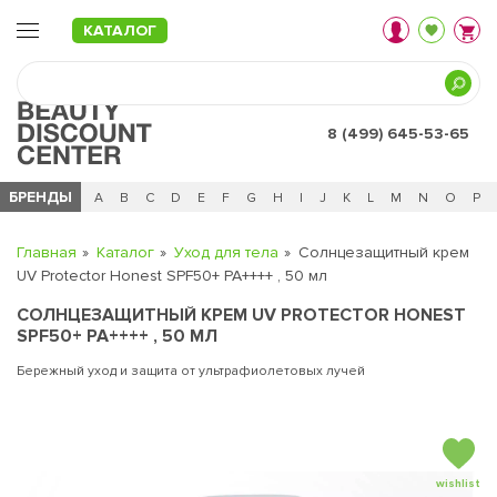
КАТАЛОГ
8 (499) 645-53-65
БРЕНДЫ
Ц
Ч
0 - 9
A
B
C
D
E
F
G
H
I
J
K
L
M
N
O
P
Главная
Каталог
Уход для тела
Солнцезащитный крем
UV Protector Honest SPF50+ PA++++ , 50 мл
СОЛНЦЕЗАЩИТНЫЙ КРЕМ UV PROTECTOR HONEST
SPF50+ PA++++ , 50 МЛ
Бережный уход и защита от ультрафиолетовых лучей
wishlist