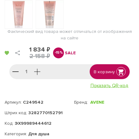
Фактический вид товара может отличаться от изображения
на сайте
1 834 ₽
SALE
-15%
2 158 ₽
В корзину
Показать QR-код
Артикул:
C249542
Бренд:
AVENE
Штрих код:
3282770152791
Код:
ЭХ99989444612
Категория:
Для душа