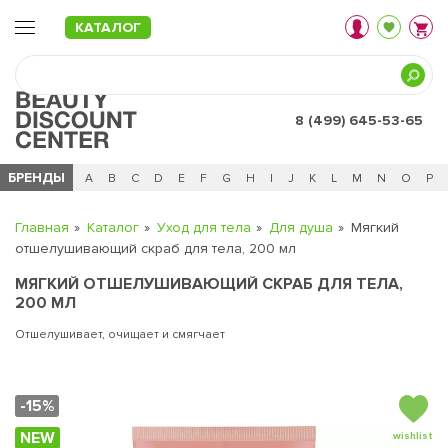
КАТАЛОГ
8 (499) 645-53-65
БРЕНДЫ
Ц
Ч
0 - 9
A
B
C
D
E
F
G
H
I
J
K
L
M
N
O
P
Главная
Каталог
Уход для тела
Для душа
Мягкий
отшелушивающий скраб для тела, 200 мл
МЯГКИЙ ОТШЕЛУШИВАЮЩИЙ СКРАБ ДЛЯ ТЕЛА,
200 МЛ
Отшелушивает, очищает и смягчает
-15%
NEW
wishlist