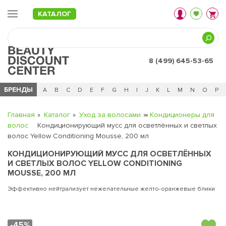
КАТАЛОГ
8 (499) 645-53-65
БРЕНДЫ
Ц
Ч
0 - 9
A
B
C
D
E
F
G
H
I
J
K
L
M
N
O
P
Главная
Каталог
Уход за волосами
Кондиционеры для
волос
Кондиционирующий мусс для осветлённых и светлых
волос Yellow Conditioning Mousse, 200 мл
КОНДИЦИОНИРУЮЩИЙ МУСС ДЛЯ ОСВЕТЛЁННЫХ
И СВЕТЛЫХ ВОЛОС YELLOW CONDITIONING
MOUSSE, 200 МЛ
Эффективно нейтрализует нежелательные желто-оранжевые блики
-45%