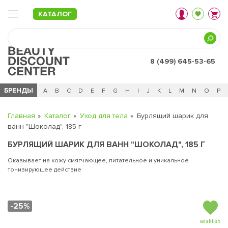
КАТАЛОГ
8 (499) 645-53-65
БРЕНДЫ
Ц
Ч
0 - 9
A
B
C
D
E
F
G
H
I
J
K
L
M
N
O
P
Главная
Каталог
Уход для тела
Бурлящий шарик для
ванн "Шоколад", 185 г
БУРЛЯЩИЙ ШАРИК ДЛЯ ВАНН "ШОКОЛАД", 185 Г
Оказывает на кожу смягчающее, питательное и уникальное
тонизирующее действие
-25%
wishlist