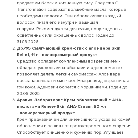
придает им блеск и жизненную силу. Средства Oil
Transformation содержат волшебные масла, которые
необходимы волосам. Они обволакивают каждый
волосок, питая его изнутри и защищая
снаружи. Рекомендуется для сухих, поврежденных,
осветленных или окрашенных волос. Годен до
31.08.2026.
Др.Ф5 Смягчающий крем-стик с алоэ вера Skin
Relief, 11 г
-
полноразмерный продукт
Средство обладает комплексным воздействием -
обладает уходовыми свойствами и одновременно
позволяет делать легкий самомассаж. Алоэ вера
восстанавливает и смягчает. Ниацинамид выравнивает
тон кожи. Аденозин борется с морщинками. Годен до
20.09.2025.
Аравия Лабораторис Крем обновляющий с АНА-
кислотами Renew-Skin AHA-Cream, 50 мл
-
полноразмерный продукт
Крем предназначен для интенсивного ухода за кожей,
обновления и защиты от преждевременного старения.
Способствует очищению и сужению пор. Улучшает