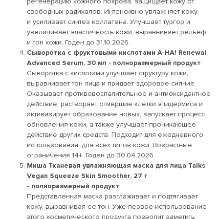
регенерацию кожного покрова, защищает кожу от
свободных радикалов. Интенсивно увлажняет кожу
и усиливает синтез коллагена. Улучшает тургор и
увеличивает эластичность кожи, выравнивает рельеф
и тон кожи. Годен до 31.10.2026.
Сыворотка с фруктовыми кислотами A-HA! Renewal
Advanced Serum, 30 мл
-
полноразмерный продукт
Сыворотка с кислотами улучшает структуру кожи,
выравнивает тон лица и придает здоровое сияние.
Оказывает противовоспалительное и антиоксидантное
действие, растворяет отмершие клетки эпидермиса и
активизирует образование новых, запускает процесс
обновления кожи, а также улучшает проникающее
действие других средств. Подходит для ежедневного
использования, для всех типов кожи. Возрастные
ограничения 14+. Годен до 30.04.2026.
Миша Тканевая увлажняющая маска для лица Talks
Vegan Squeeze Skin Smoother, 27 г
-
полноразмерный продукт
Представленная маска разглаживает и подтягивает
кожу, выравнивая ее тон. Уже первое использование
этого косметического продукта позволит заметить