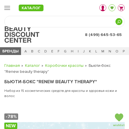
КАТАЛОГ
8 (499) 645-53-65
БРЕНДЫ
Ц
Ч
0 - 9
A
B
C
D
E
F
G
H
I
J
K
L
M
N
O
P
Главная
Каталог
Коробочки красоты
Бьюти-бокс
"Renew beauty therapy"
БЬЮТИ-БОКС "RENEW BEAUTY THERAPY"
Набор из 15 косметических средств для красоты и здоровья кожи и
волос
-78%
NEW
wishlist