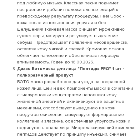
под любимую музыку. Классная песня поднимет
настроение и добавит положительных эмоций к
превосходному результату процедуры. Feel Good -
кожа после использования упругая и без
шелушений! Тканевая маска очищает, эффективно
сужает поры, матирует и регулирует выделение
себума. Предотвращает появление несовершенств,
оставляя кожу мягкой и свежей. Кремовая основа
облегчает нанесение и обеспечивает хорошую
впитываемость. Годен до 16.08.2025.
Дизао Ботомаска для лица "Пептиды PRO" 1 шт
-
полноразмерный продукт
БОТО маска разработана для ухода за возрастной
кожей лица, шеи и век. Компоненты маски в сочетании
с гиалуроновым концентратом наполняют кожу
жизненной энергией и активизируют ее защитные
механизмы, способствуют выведению из кожи
продуктов окисления, стимулируют формирование
коллагена и эластина, обеспечивая упругость кожи и
подтянутость овала лица. Миорелаксирующий комплекс
пептидов действует по принципу инъекций, снимает