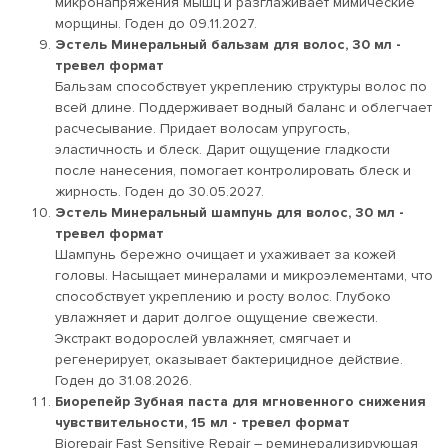
микронапряжения мышц и разглаживает мимические
морщины. Годен до 09.11.2027.
Эстель Минеральный бальзам для волос, 30 мл
-
тревел формат
Бальзам способствует укреплению структуры волос по
всей длине. Поддерживает водный баланс и облегчает
расчесывание. Придает волосам упругость,
эластичность и блеск. Дарит ощущение гладкости
после нанесения, помогает контролировать блеск и
жирность. Годен до 30.05.2027.
Эстель Минеральный шампунь для волос, 30 мл
-
тревел формат
Шампунь бережно очищает и ухаживает за кожей
головы. Насыщает минералами и микроэлементами, что
способствует укреплению и росту волос. Глубоко
увлажняет и дарит долгое ощущение свежести.
Экстракт водорослей увлажняет, смягчает и
регенерирует, оказывает бактерицидное действие.
Годен до 31.08.2026.
Биорепейр Зубная паста для мгновенного снижения
чувствительности, 15 мл
- тревел формат
Biorepair Fast Sensitive Repair – реминерализирующая