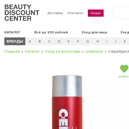
Доставка
Контакты
Акции
КАТАЛОГ
Всё до 200 рублей
Уход для лица
Уход
БРЕНДЫ
A
B
C
D
E
F
G
H
I
J
K
Главная
Каталог
Уход за волосами
Шампуни
Серебрист
wishlis