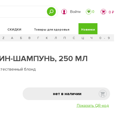
Войти
0
0 ₽
СКИДКИ
Товары для здоровья
Новинки
Z
А
Б
В
Г
К
Л
П
С
Ц
Ч
0 - 9
ИН-ШАМПУНЬ, 250 МЛ
стественный блонд
нет в наличии
Показать QR-код