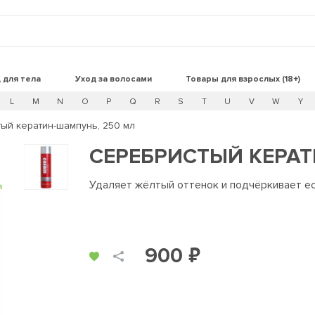
 для тела
Уход за волосами
Товары для взрослых (18+)
L
M
N
O
P
Q
R
S
T
U
V
W
Y
ый кератин-шампунь, 250 мл
СЕРЕБРИСТЫЙ КЕРАТ
Удаляет жёлтый оттенок и подчёркивает е
t
900 ₽