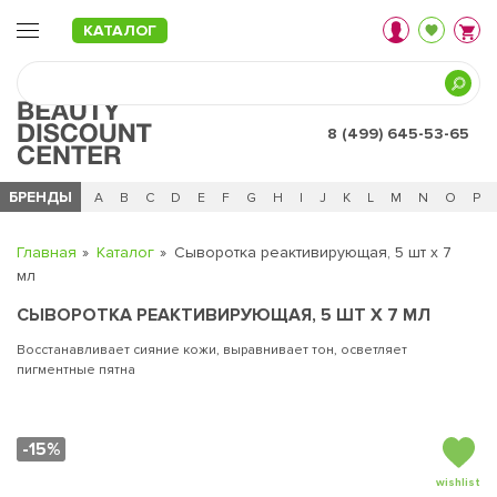
КАТАЛОГ
8 (499) 645-53-65
БРЕНДЫ
Ц
Ч
0 - 9
A
B
C
D
E
F
G
H
I
J
K
L
M
N
O
P
Главная
Каталог
Cыворотка реактивирующая, 5 шт х 7
мл
CЫВОРОТКА РЕАКТИВИРУЮЩАЯ, 5 ШТ Х 7 МЛ
Восстанавливает сияние кожи, выравнивает тон, осветляет
пигментные пятна
-15%
wishlist